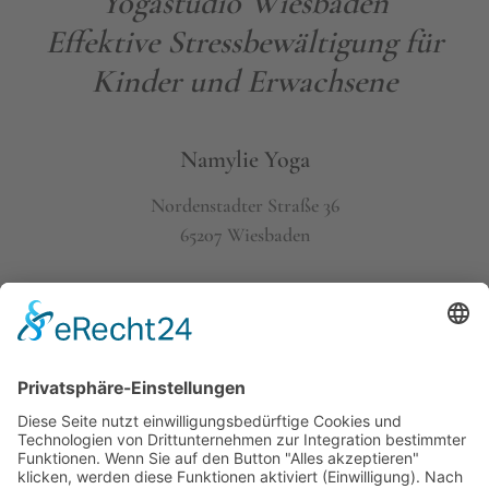
Yogastudio Wiesbaden
Effektive Stressbewältigung für
Kinder und Erwachsene
Namylie Yoga
Nordenstadter Straße 36
65207 Wiesbaden
0176 769 857 34
kontakt@namylie.de
Yogastudio Wiesbaden