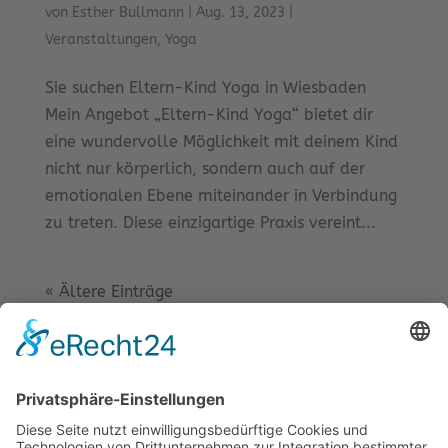
von
Esther Bullmann
|
Aug. 13, 2023
|
Veranstaltungen
,
Yoga
Sie suchen Eltern-Kind Yoga in Wiesbaden
Mein Angebot „Eltern-Kind Yoga“ bietet dir
eine wundervolle Möglichkeit mit deinem Kind
nicht nur körperlich, sondern auch auf der
emotionalen Ebene miteinander in Verbindung
zu treten. Diese einzigartige Praxis vereint...
« Ältere Einträge
Suchen
Recent Posts
Yoga für Kinder in Wiesbaden